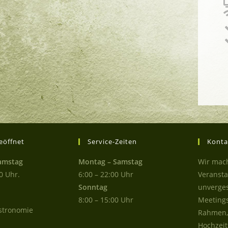
eöffnet
Service-Zeiten
Konta
amstag
Montag – Samstag
Wir mac
0 Uhr.
6:00 – 22:00 Uhr
Veransta
Sonntag
unverges
8:00 – 15:00 Uhr
Meetings
stronomie
Rahmen, 
Hochzei