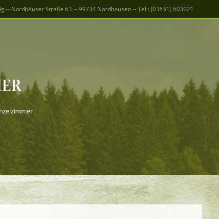
g -- Nordhäuser Straße 63 -- 99734 Nordhausen -- Tel.: (03631) 603021
MER
inzelzimmer