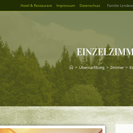
Hotel & Restaurant
Impressum
Datenschutz
Familie Lendewi
EINZELZIM
>
Übernachtung
>
Zimmer
>
E