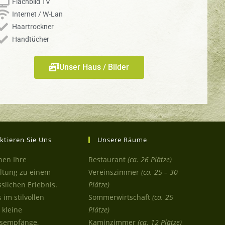
Flachbild TV
Internet / W-Lan
Haartrockner
Handtücher
Unser Haus / Bilder
ktieren Sie Uns
Unsere Räume
hen Ihre
Restaurant
(ca. 26 Plätze)
ltung zu einem
Vereinszimmer
(ca. 25 – 30
slichen Erlebnis.
Plätze)
 im stilvollen
Sommerwirtschaft
(ca. 25
kleine
Plätze)
tsempfänge,
Kaminzimmer
(ca. 12 Plätze)